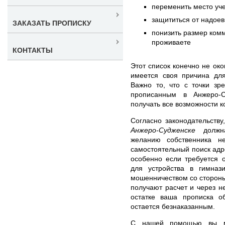
переменить место уче
защититься от надое
ЗАКАЗАТЬ ПРОПИСКУ
понизить размер комм
проживаете
КОНТАКТЫ
Этот список конечно не ок
имеется своя причина дл
Важно то, что с точки зр
прописанным в Анжеро-С
получать все возможности к
Согласно законодательству
Анжеро-Судженске
должна
желанию собственника не
самостоятельный поиск адре
особенно если требуется 
для устройства в гимназ
мошенничеством со стороны
получают расчет и через н
остатке ваша прописка об
остается безнаказанным.
С нашей помощью вы 